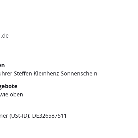
n.de
en
führer Steffen Kleinhenz-Sonnenschein
ngebote
 wie oben
mer (USt-ID): DE326587511