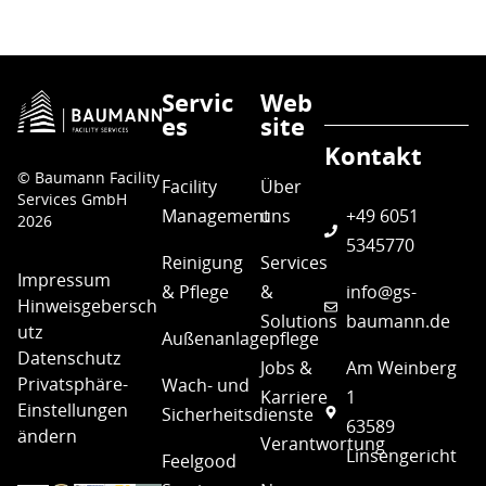
Servic
Web
es
site
Kontakt
© Baumann Facility
Facility
Über
Services GmbH
Management
uns
+49 6051
2026
5345770
Reinigung
Services
Impressum
& Pflege
&
info@gs-
Hinweisgebersch
Solutions
baumann.de
utz
Außenanlagepflege
Datenschutz
Jobs &
Am Weinberg
Privatsphäre-
Wach- und
Karriere
1
Einstellungen
Sicherheitsdienste
63589
ändern
Verantwortung
Linsengericht
Feelgood