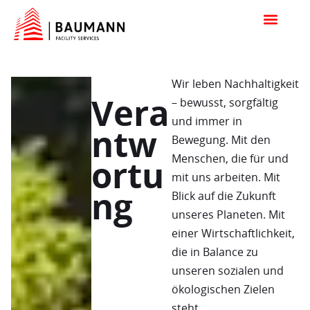
Wir leben Nachhaltigkeit
Vera
– bewusst, sorgfältig
und immer in
ntw
Bewegung. Mit den
Menschen, die für und
ortu
mit uns arbeiten. Mit
ng
Blick auf die Zukunft
unseres Planeten. Mit
einer Wirtschaftlichkeit,
die in Balance zu
unseren sozialen und
ökologischen Zielen
steht.