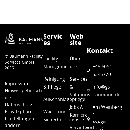
Servic
Web
es
site
Kontakt
© Baumann Facility
Facility
Über
Services GmbH
Management
uns
+49 6051
2026
5345770
Reinigung
Services
Impressum
& Pflege
&
info@gs-
Hinweisgebersch
Solutions
baumann.de
utz
Außenanlagepflege
Datenschutz
Jobs &
Am Weinberg
Privatsphäre-
Wach- und
Karriere
1
Einstellungen
Sicherheitsdienste
63589
ändern
Verantwortung